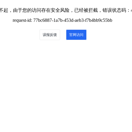
不起，由于您的访问存在安全风险，已经被拦截，错误状态码：4
request-id: 77bc6887-1a7b-453d-aeb3-f7b4bb9c55bb
误报反馈
官网访问